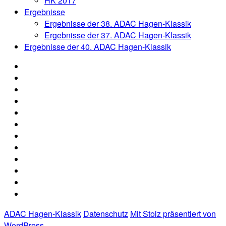
HK 2017
Ergebnisse
Ergebnisse der 38. ADAC Hagen-Klassik
Ergebnisse der 37. ADAC Hagen-Klassik
Ergebnisse der 40. ADAC Hagen-Klassik
News
Organisation
Aushang
Anmeldung
Oldtimertreffen
Online-
2026
Nennung
Nennliste
Hagen
Hagen
Strecke
Klassik
Klassik
Rallye
2026
2026
ABC
Media
Archiv
Ergebnisse
Ergebnisse
der
ADAC Hagen-Klassik
Datenschutz
Mit Stolz präsentiert von
40.
WordPress