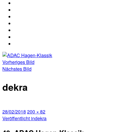
2026
Nennung
Nennliste
Hagen
Hagen
Strecke
Klassik
Klassik
Rallye
2026
2026
ABC
Media
Archiv
Ergebnisse
Ergebnisse
der
40.
Vorheriges Bild
ADAC
Nächstes Bild
Hagen-
Klassik
dekra
Veröffentlicht
Volle
28/02/2018
200 × 82
am
Beitragsnavigation
Größe
Veröffentlicht in
dekra