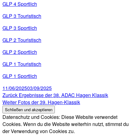
GLP 4 Sportlich
GLP 3 Touristisch
GLP 3 Sportlich
GLP 2 Touristisch
GLP 2 Sportlich
GLP 1 Touristisch
GLP 1 Sportlich
Veröffentlicht
11/06/2025
03/09/2025
am
Beitragsnavigation
Vorheriger
Zurück
Ergebnisse der 38. ADAC Hagen Klassik
Nächster
Beitrag:
Weiter
Fotos der 39. Hagen-Klassik
Beitrag:
Datenschutz und Cookies: Diese Website verwendet
Cookies. Wenn du die Website weiterhin nutzt, stimmst du
der Verwendung von Cookies zu.