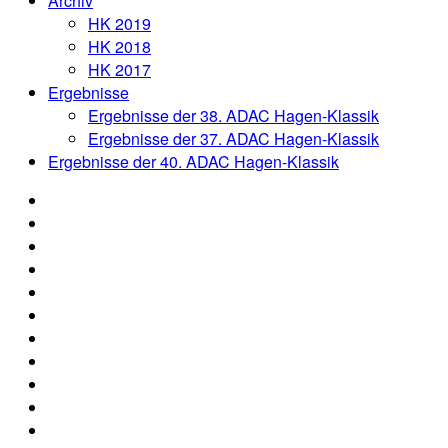
Archiv
HK 2019
HK 2018
HK 2017
Ergebnisse
Ergebnisse der 38. ADAC Hagen-Klassik
Ergebnisse der 37. ADAC Hagen-Klassik
Ergebnisse der 40. ADAC Hagen-Klassik
News
Organisation
Aushang
Anmeldung
Oldtimertreffen
Online-
2026
Nennung
Nennliste
Hagen
Hagen
Strecke
Klassik
Klassik
Rallye
2026
2026
ABC
Media
Archiv
Ergebnisse