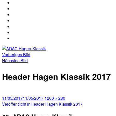
2026
Nennung
Nennliste
Hagen
Hagen
Strecke
Klassik
Klassik
Rallye
2026
2026
ABC
Media
Archiv
Ergebnisse
Ergebnisse
der
40.
Vorheriges Bild
ADAC
Nächstes Bild
Hagen-
Klassik
Header Hagen Klassik 2017
Veröffentlicht
Volle
11/05/2017
11/05/2017
1200 × 280
am
Beitragsnavigation
Größe
Veröffentlicht in
Header Hagen Klassik 2017