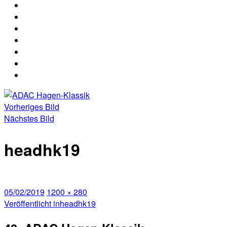
2026
Nennung
Nennliste
Hagen
Hagen
Strecke
Klassik
Klassik
Rallye
2026
2026
ABC
Media
Archiv
Ergebnisse
Ergebnisse
der
40.
Vorheriges Bild
ADAC
Nächstes Bild
Hagen-
Klassik
headhk19
Veröffentlicht
Volle
05/02/2019
1200 × 280
am
Beitragsnavigation
Größe
Veröffentlicht in
headhk19