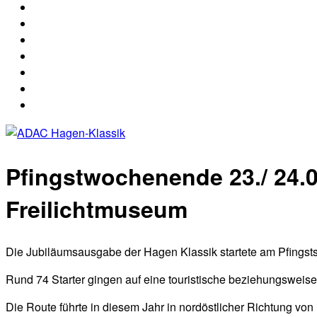
2026
Nennung
Nennliste
Hagen
Hagen
Strecke
Klassik
Klassik
Rallye
2026
2026
ABC
Media
Archiv
Ergebnisse
Ergebnisse
der
40.
ADAC
Pfingstwochenende 23./ 24.0
Hagen-
Klassik
Freilichtmuseum
Die Jubiläumsausgabe der Hagen Klassik startete am Pfingst
Rund 74 Starter gingen auf eine touristische beziehungsweise 
Die Route führte in diesem Jahr in nordöstlicher Richtung 