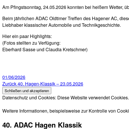
Am Pfingstsonntag, 24.05.2026 konnten bei heißem Wetter, üb
Beim jährlichen ADAC Oldtimer Treffen des Hagener AC, diese
Liebhaber klassischer Automobile und Technikgeschichte.
Hier ein paar Highlights:
(Fotos stellten zu Verfügung:
Eberhard Sasse und Claudia Kretschmer)
Veröffentlicht
01/06/2026
am
Beitragsnavigation
Vorheriger
Zurück
40. Hagen-Klassik – 23.05.2026
Beitrag:
Datenschutz und Cookies: Diese Website verwendet Cookies. 
Weitere Informationen, beispielsweise zur Kontrolle von Cookie
40. ADAC Hagen Klassik