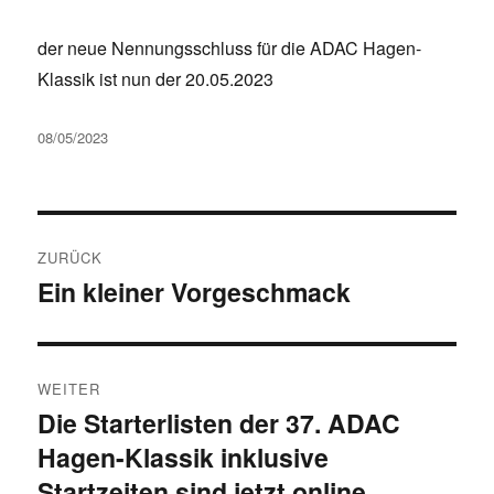
der neue Nennungsschluss für die ADAC Hagen-
Klassik ist nun der 20.05.2023
Veröffentlicht
08/05/2023
am
Beitragsnavigation
ZURÜCK
Ein kleiner Vorgeschmack
Vorheriger
Beitrag:
WEITER
Die Starterlisten der 37. ADAC
Nächster
Hagen-Klassik inklusive
Beitrag:
Startzeiten sind jetzt online